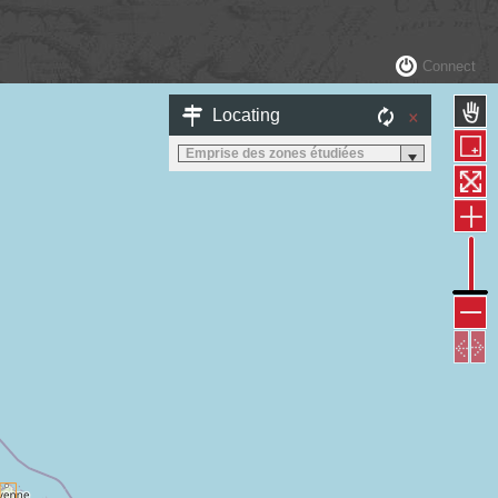
Connect
×
Locating